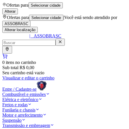
Ofertas para
Selecionar cidade
Alterar
Ofertas para
|
Você está sendo atendido por
Selecionar cidade
ASSOBRASC
Alterar localização
|
ASSOBRASC
0
itens no carrinho
Sub total
R$ 0,00
Seu carrinho está vazio
Visualizar e editar o carrinho
Entre / Cadastre-se
Combustível e emissões
Elétrica e eletrônico
Freios e rodas
Funilaria e chassis
Motor e arrefecimento
Suspensão
Transmissão e embreagem