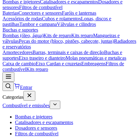
Bombas e injetores
Catalisadores e escapamentos
Dosadores e
sensores
Filtros de combustível
Baterias
Conectores e sensores
Faróis e lanternas
Acessórios de rodas
Cubos e rolamentos
Lonas, discos e
pastilhas
Tambor e campana
Válvulas e cilindros
Buchas e suportes
Bombas (óleo, água)
Kits de reparo
Kits reparo
Mangueiras e
válvulas
Peças do motor (bloco, pistões, cabeçote, juntas)
Radiadores
e reservatórios
Amortecedores
Barras, terminais e caixas de direção
Buchas e
suportes
Eixo traseiro e dianteiro
Molas pneumáticas e metalicas
Caixa de cambio
Eixo Cardan e cruzetas
Embreagens
Filtros de
combustível
Kits reparo
Entrar
Categorias
Combustível e emissões
Bombas e injetores
Catalisadores e escapamentos
Dosadores e sensores
Filtros de combustível